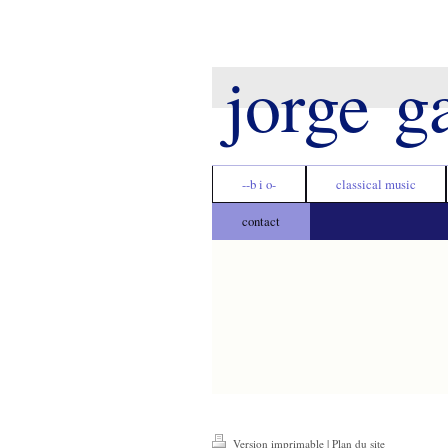
jorge g
--b i o-
classical music
contact
Version imprimable
|
Plan du site