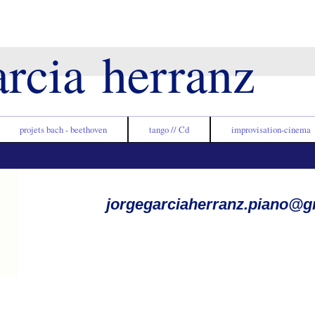
arcia herranz
projets bach - beethoven
tango // Cd
improvisation-cinema
jorgegarciaherranz.piano@g