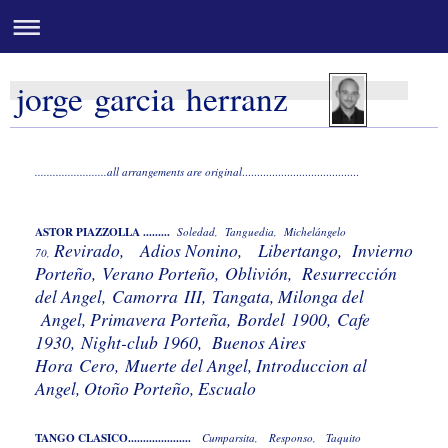
jorge garcia herranz
........................all arrangements are original
.......................................
ASTOR PIAZZOLLA .........
Soledad, Tanguedia, Michelángelo
Revirado, Adios Nonino, Libertango,
Invierno
70,
Porteño,
Verano Porteño,
Oblivión, Resurrección
del Angel,
Camorra
III,
Tangata, Milonga del
Angel, Primavera Porteña,
Bordel
1900,
Cafe
1930,
Night-club 1960, Buenos Aires
Hora
Cero,
Muerte del Angel, Introduccion al
Angel, Otoño Porteño, Escualo
TANGO CLASICO.....................
Cumparsita, Responso, Taquito