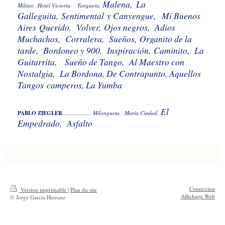
Malena,
La
Militar,
Hotel Victoria, Tanguera,
Galleguita,
Sentimental
y Canyengue,
Mi Buenos
Aires
Querido, Volver,
Ojos negros,
Adios
Muchachos, Corralera, Sueños,
Organito de la
tarde, Bordoneo y 900,
Inspiración,
Caminito, La
Guitarrita,
Sueño de Tango, Al Maestro con
Nostalgia, La Bordona, De Contrapunto, Aquellos
Tangos
camperos, La Yumba
El
PABLO ZIEGLER
...................
Milongueta, María Ciudad,
Empedrado, Asfalto
Connexion
Version imprimable
|
Plan du site
Affichage Web
© Jorge Garcia Herranz