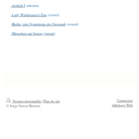
-Asphalt I
selection
-Lady Windermere's Fan
(extrait)
-
Berlin, eine Symphonie der Grosstadt
(extrait)
-Menschen am Sontag (extrait)
Connexion
Version imprimable
|
Plan du site
Affichage Web
© Jorge Garcia Herranz