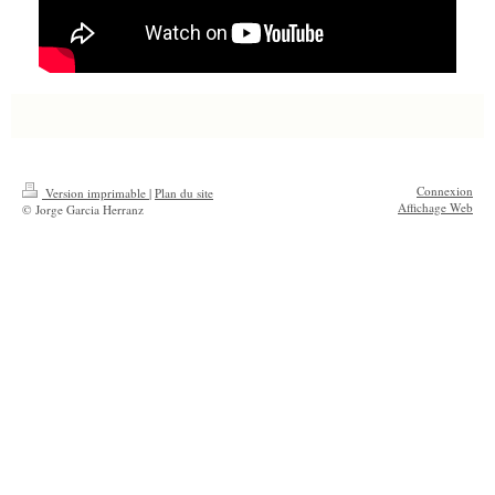
Connexion
Version imprimable
|
Plan du site
Affichage Web
© Jorge Garcia Herranz